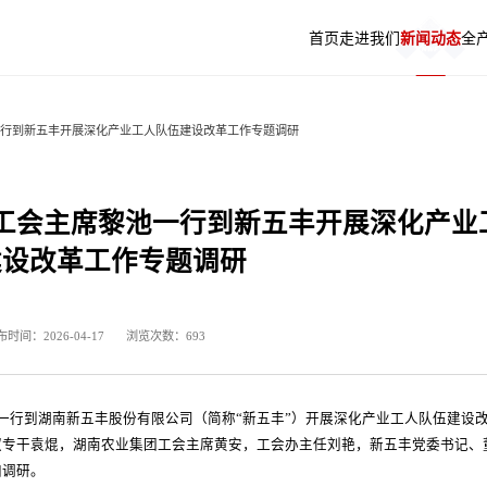
首页
走进我们
新闻动态
全
一行到新五丰开展深化产业工人队伍建设改革工作专题调研
色使命
务专栏
宰加工
资者互动
五丰原料采购平台
企业文化
招采信息
品牌肉品
投资者热线
生猪销售信息发布系统
发展历程
最美新五丰人
相关链接
工会主席黎池一行到新五丰开展深化产业
建设改革工作专题调研
时间：2026-04-17
浏览次数：693
池一行到湖南新五丰股份有限公司（简称“新五丰”）开展深化产业工人队伍建设
权专干袁焜，湖南农业集团工会主席黄安，工会办主任刘艳，新五丰党委书记、
加调研。