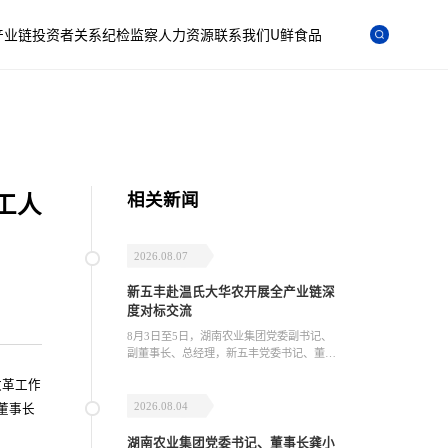
产业链
投资者关系
纪检监察
人力资源
联系我们
U鲜食品
相关新闻
工人
2026.08.07
新五丰赴温氏大华农开展全产业链深
度对标交流
8月3日至5日，湖南农业集团党委副书记、
副董事长、总经理，新五丰党委书记、董事
长杨正华带队赴广东温氏大华农生物科技有
改革工作
限公司（以下简称“温氏大华农”）开展为期
三天的全产业链实地观摩、专题研讨及高层
2026.08.04
董事长
会晤交流活动。
湖南农业集团党委书记、董事长龚小