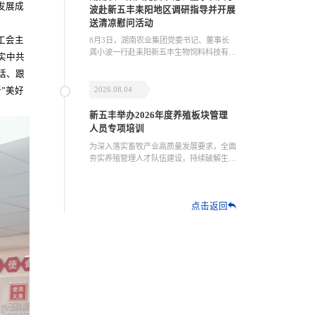
发展成
波赴新五丰耒阳地区调研指导并开展
送清凉慰问活动
工会主
8月3日，湖南农业集团党委书记、董事长
龚小波一行赴耒阳新五丰生物饲料科技有限
实中共
公司衡阳蒸湘分公司（以下简称“蒸湘分公
话、跟
司”）和耒阳畜牧园调研指导，并开展送清
凉慰问活动。
2026.08.04
”美好
新五丰举办2026年度养殖板块管理
人员专项培训
为深入落实畜牧产业高质量发展要求，全面
夯实养殖管理人才队伍建设，持续破解生猪
养殖运营中的痛难点问题，7月26日至8月3
日，湖南新五丰股份有限公司（以下简称
“新五丰”）在韶山银田稻梦田园现代农业产
点击返回
业示范基地组织开展2026年度养殖板块管
理人员专项培训。培训分3期实施，共组织
养殖场场长、副场长、兽医经理、生产经
理、服务部正副主任等养殖管理骨干近200
人参训。