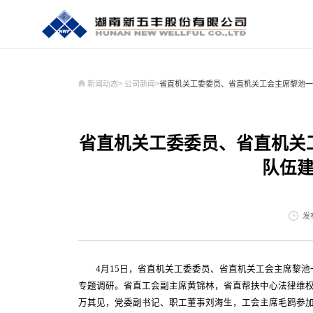
新闻动态
>
公司新闻
>
省直机关工委委员、省直机关工会主席黎池
走进我们
新闻动态
全产业链
投资者关系
纪检监察
人力资源
联系我们
U鲜食品
企业简介
时政要闻
安全饲料
定期公告
纪检监察
招聘信息
联系方式
U鲜食品
董事长致辞
公司新闻
健康养殖
临时公告
成长在新五丰
在线留言
红
党
屠
投
新
省直机关工委委员、省直机关
企业荣誉
行业公告
核心团队
队伍
发布
4月15日，省直机关工委委员、省直机关工会主席黎
专题调研。省直工会副主席黄锦林，省直帮扶中心法律维
万其见，党委副书记、职工董事刘海生，工会主席毛鸥参