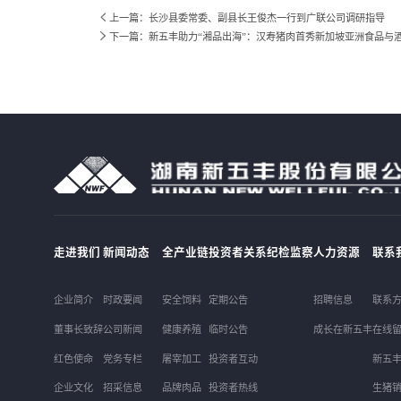
上一篇：长沙县委常委、副县长王俊杰一行到广联公司调研指导
下一篇：新五丰助力“湘品出海”：汉寿猪肉首秀新加坡亚洲食品与
走进我们
新闻动态
全产业链
投资者关系
纪检监察
人力资源
联系
企业简介
时政要闻
安全饲料
定期公告
招聘信息
联系
董事长致辞
公司新闻
健康养殖
临时公告
成长在新五丰
在线
红色使命
党务专栏
屠宰加工
投资者互动
新五
企业文化
招采信息
品牌肉品
投资者热线
生猪