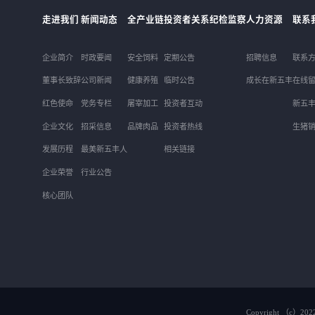
走进我们
新闻动态
全产业链
投资者关系
纪检监察
人力资源
联系
企业简介
时政要闻
安全饲料
定期公告
招聘信息
联系
董事长致辞
公司新闻
健康养殖
临时公告
成长在新五丰
在线
红色使命
党务专栏
屠宰加工
投资者互动
新五
企业文化
招采信息
品牌肉品
投资者热线
生猪
发展历程
最美新五丰人
相关链接
企业荣誉
行业公告
核心团队
Copyright （c）