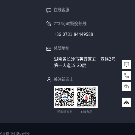
在线客服
7*24小时服务热线
+86-0731-84449588
总部地址
湖南省长沙市芙蓉区五一西路2号
第一大道19-20层
+
关注新五丰
8
6
-
湖南新五丰
U鲜食品
0
7
3
术支持
中企动力长沙
|