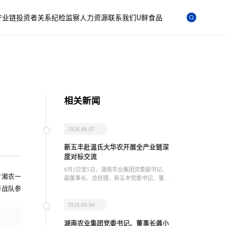
产业链
投资者关系
纪检监察
人力资源
联系我们
U鲜食品
相关新闻
2026.08.07
新五丰赴温氏大华农开展全产业链深
度对标交流
8月3日至5日，湖南农业集团党委副书记、
“湘农一
副董事长、总经理，新五丰党委书记、董事
长杨正华带队赴广东温氏大华农生物科技有
师战队参
限公司（以下简称“温氏大华农”）开展为期
三天的全产业链实地观摩、专题研讨及高层
2026.08.04
会晤交流活动。
湖南农业集团党委书记、董事长龚小