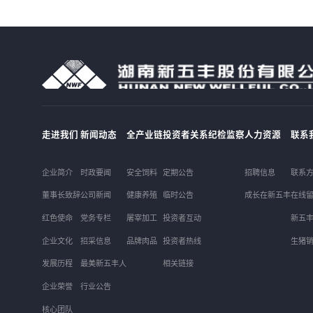
走进我们
新闻动态
全产业链
投资者关系
纪检监察
人力资源
联系
企业简介
时政要闻
安全饲料
定期公告
招聘信息
联系
董事长致辞
公司新闻
健康养殖
临时公告
成长在新五丰
在线
红色使命
党务专栏
屠宰加工
投资者互动
新五
企业文化
招采信息
品牌肉品
投资者热线
生猪
发展历程
最美新五丰人
相关链接
企业荣誉
行业公告
核心团队