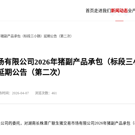
首页
走进我们
新闻动态
全
6年猪副产品承包（标段三小肠）延期公告（第二次）
色使命
务专栏
宰加工
资者互动
五丰原料采购平台
企业文化
招采信息
品牌肉品
投资者热线
生猪销售信息发布系统
发展历程
最美新五丰人
相关链接
有限公司2026年猪副产品承包（标段三
延期公告（第二次）
时间：2026-04-07
浏览次数：461
公司的委托，对湖南长株潭广联生猪交易市场有限公司2026年猪副产品承包（