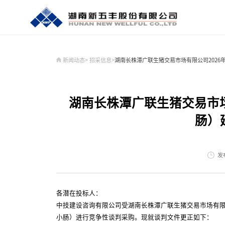
新闻动态
>
招采信息
>
湖南长株潭广联生猪交易市场有限公司202
走进我们
新闻动态
全产业链
投资者关系
纪检监察
人力资源
联系我们
U鲜食品
企业简介
时政要闻
安全饲料
定期公告
纪检监察
招聘信息
联系方式
U鲜食品
董事长致辞
公司新闻
健康养殖
临时公告
成长在新五丰
在线留言
红
党
屠
投
新
湖南长株潭广联生猪交易市场
企业荣誉
行业公告
核心团队
肠）
发布
各潜在投标人：
中技建设咨询有限公司受湖南长株潭广联生猪交易市场有限
小肠）进行竞争性谈判采购。现就谈判文件更正如下：