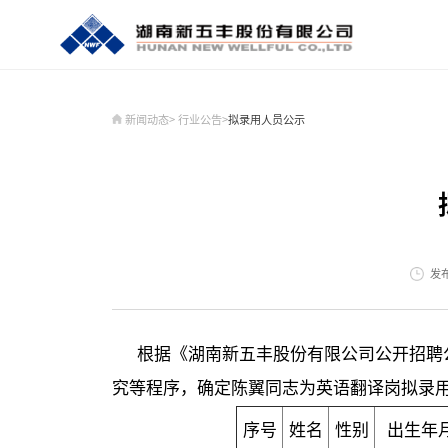
新闻动态
>
行业公告
>
拟录用人员公示
走进我们
新闻动态
全产业链
投资者关系
纪检监察
人力资源
联系我们
U鲜食品
企业简介
时政要闻
安全饲料
定期公告
纪检监察
招聘信息
联系方式
U鲜食品
董事长致辞
公司新闻
健康养殖
临时公告
成长在新五丰
在线留言
红
党
屠
投
新
企业荣誉
行业公告
核心团队
发布
根据《湖南新五丰股份有限公司公开招聘
究等程序，确定陈翼同志为英语翻译岗拟录
序号
姓名
性别
出生年