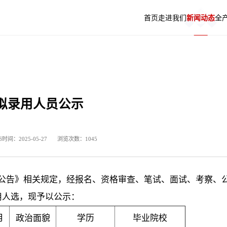
首页
走进我们
新闻动态
全
色使命
务专栏
宰加工
资者互动
五丰原料采购平台
企业文化
招采信息
品牌肉品
投资者热线
生猪销售信息发布系统
发展历程
最美新五丰人
相关链接
拟录用人员公示
时间：2025-05-27
浏览次数：1045
公告》相关规定，经报名、资格审查、笔试、面试、考察、
用人选，现予以公示：
月
政治面貌
学历
毕业院校