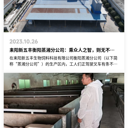
2023.10.26
耒阳新五丰衡阳蒸湘分公司：乘众人之智，则无不任也；用众人之力，则无不胜也
在耒阳新五丰生物饲料科技有限公司衡阳蒸湘分公司（以下简
称“蒸湘分公司”）的生产区内，工人们正驾驶叉车有条不紊
地进行搬运作业，载满金黄饲料的料车正缓慢开出散装料仓，
制粒机的轰鸣声宛如一首进行曲为大家鼓气呐喊，衬托出一片
热火朝天的生产景象。