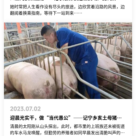
她时常把人生看作没有尽头的旅途，边欣赏着沿路的风景，边
翻阅着换乘指南，等待下一站到来……
2023.07.02
迎晨光实干，做“当代愚公”——记宁乡亥土母猪场配怀主管王盼超
清晨的太阳刚从山头探出，此时，都市里的上班族还未被街道
的车水马龙唤醒，但勤劳的养殖者如同早晨发出清脆叫声的小