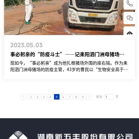
+
8
6
-
2023.05.03
0
事必躬亲的“防疫斗士”——记耒阳泗门洲母猪场防疫主管曹民
现如今，“事必躬亲”成为他扎根猪场外围的座右铭。作为耒
7
阳泗门洲母猪场的防疫主管，43岁的曹民以“生物安全高于一
切”的态度，做到从思想到行动，实现对猪场生物安全管理的
3
全过程把控，抓实抓细每一层细节。
1
前往
页
1
2
3
4
5
6
7
8
9
-
8
4