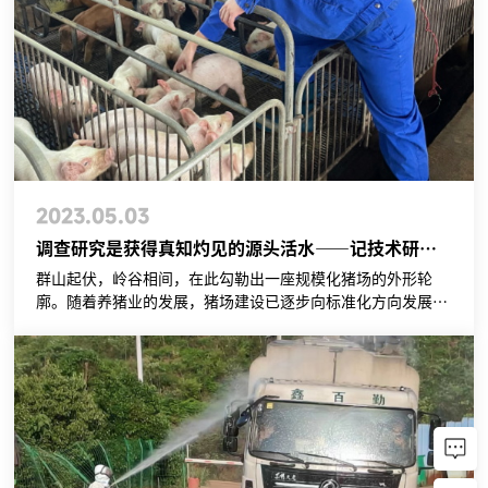
2023.05.03
调查研究是获得真知灼见的源头活水——记技术研发部工艺设计师谢金武
群山起伏，岭谷相间，在此勾勒出一座规模化猪场的外形轮
廓。随着养猪业的发展，猪场建设已逐步向标准化方向发展，
如何科学、合理地设计猪场内部工艺是大多数猪场在现代化外
形结构的包裹下需要深究的问题，而在新五丰，这项任务的进
展因一位95后青年职工得到改变……