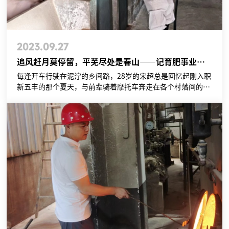
2023.09.27
追风赶月莫停留，平芜尽处是春山——记育肥事业部服务部平江区域主任宋超
每逢开车行驶在泥泞的乡间路，28岁的宋超总是回忆起刚入职
新五丰的那个夏天，与前辈骑着摩托车奔走在各个村落间的美
好光景。那会儿他还是个技术员，每天的工作就是和师傅一同
前往公司和农户合作的养殖场检查猪群的健康情况，为农户提
供技术指导和送去既定的药物。虽然忙碌，但坐在摩托车后
座，有凉风跟荷塘作伴，依然成为每次进场前不可多得的惬意
时光。