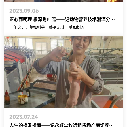
2023.09.06
正心而明理 根深则叶茂——记动物营养技术湘潭分公司综合部主任谭正根
一年之计，莫如树谷；终身之计，莫如树人。
2023.07.24
人生的换乘指南——记永顺森牧远租赁场产房饲养员石仕秀