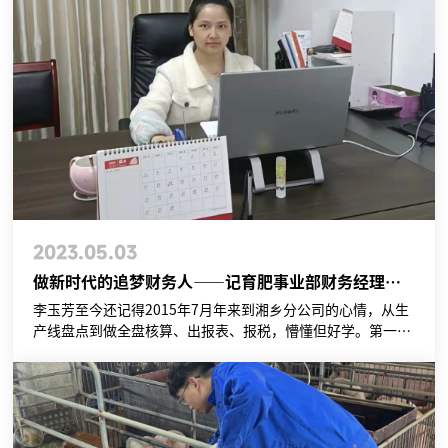
2023.05.03
做新时代的追梦财务人——记育肥事业部财务经理李玉芳
李玉芳至今还记得2015年7月年来到湘乡分公司的心情，从生
产线盘点到做全盘核算、出报表、报税，懵懂但好学。第一次
接到要接待税务局征税科稽查的那个夜晚让她彻夜难眠；第一
次来到耒阳参加年度预算编制培训，认真听着其他会计部负责
人娴熟自信的发言时心生佩服；第一次编制养殖发展部农户代
养和租赁场合并报表，逐渐熟悉整个业务框架时的细致认
真……