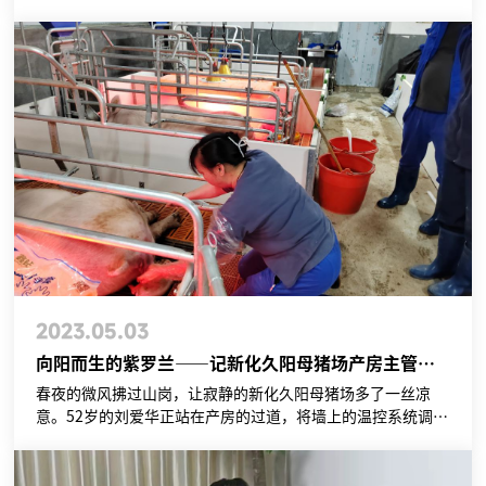
鸟，已劳作在山里乡间。对于已在新五丰养殖场工作两年的王
盼超来说，这个时间点理应是他手持记录本在配怀舍开始巡栏
的时候……
2023.05.03
向阳而生的紫罗兰——记新化久阳母猪场产房主管刘爱华
春夜的微风拂过山岗，让寂静的新化久阳母猪场多了一丝凉
意。52岁的刘爱华正站在产房的过道，将墙上的温控系统调节
成适宜的参数，这样便可以保证猪只度过一个舒适的夜晚。忙
活完这一切，她便结束了今天的最后一次巡栏，能够脱下脚上
略显笨重的胶鞋……